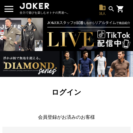
business
search
全力で遊びを楽しむオトナの男達へ。
法人
ログイン
会員登録がお済みのお客様