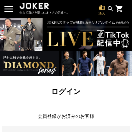
business
search
全力で遊びを楽しむオトナの男達へ。
法人
ログイン
会員登録がお済みのお客様