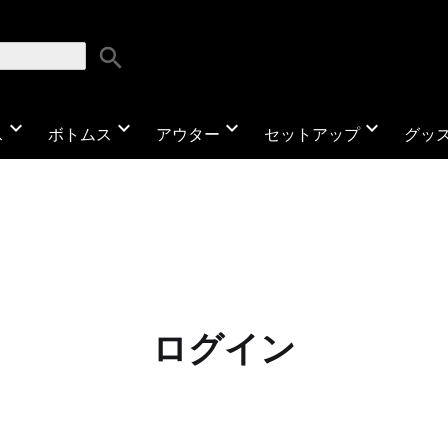
search
expand_more
expand_more
expand_more
expand_more
ス
ボトムス
アウター
セットアップ
グッ
ログイン