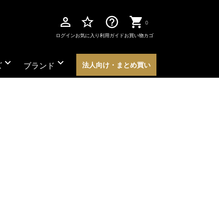
perm_identity
star_border
help_outline
0
ログイン
お気に入り
利用ガイド
お買い物カゴ
expand_more
expand_more
ズ
ブランド
法人向け・まとめ買い