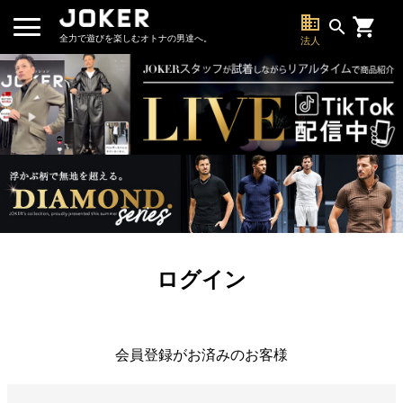
business
search
全力で遊びを楽しむオトナの男達へ。
法人
ログイン
会員登録がお済みのお客様