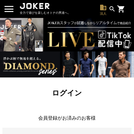
business
search
全力で遊びを楽しむオトナの男達へ。
法人
ログイン
会員登録がお済みのお客様