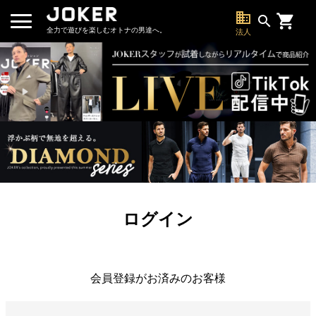
business
search
全力で遊びを楽しむオトナの男達へ。
法人
ログイン
会員登録がお済みのお客様