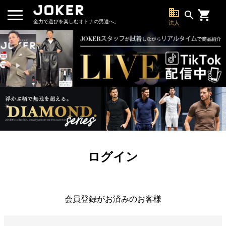
business
search
全力で遊びを楽しむオトナの男達へ。
法人
ログイン
会員登録がお済みのお客様