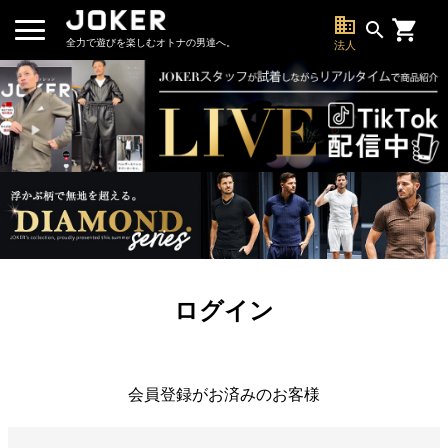
business
search
全力で遊びを楽しむオトナの男達へ。
法人
ログイン
会員登録がお済みのお客様