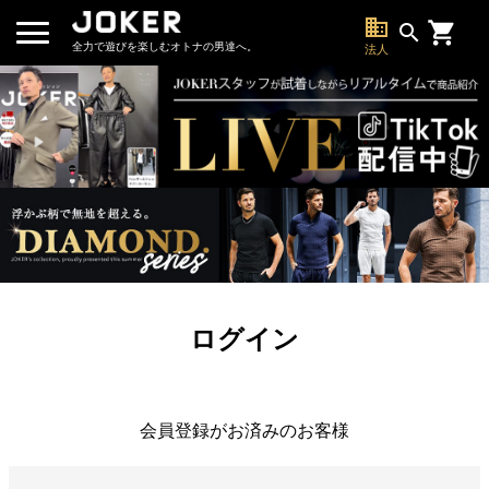
business
search
全力で遊びを楽しむオトナの男達へ。
法人
ログイン
会員登録がお済みのお客様