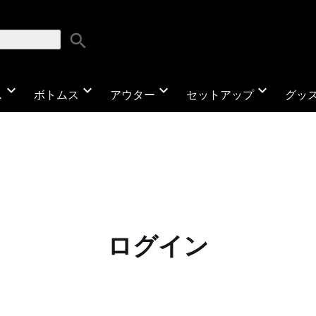
search
expand_more
expand_more
expand_more
expand_more
ス
ボトムス
アウター
セットアップ
グッ
ログイン