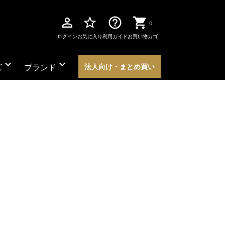
perm_identity
star_border
help_outline
0
ログイン
お気に入り
利用ガイド
お買い物カゴ
expand_more
expand_more
ズ
ブランド
法人向け・まとめ買い