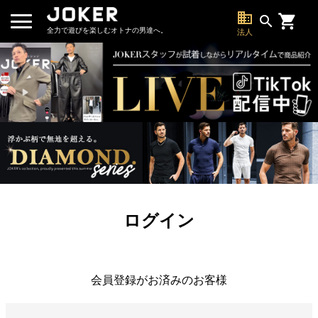
business
search
全力で遊びを楽しむオトナの男達へ。
法人
ログイン
会員登録がお済みのお客様