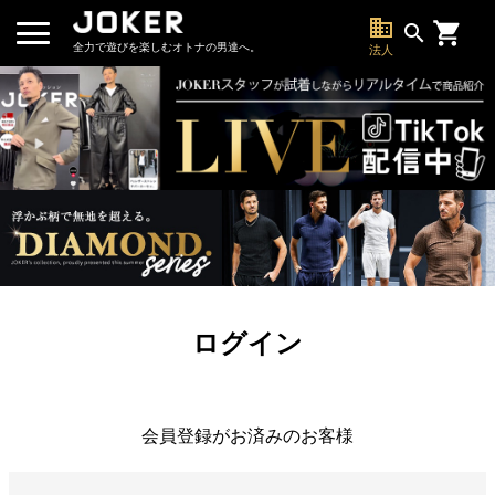
business
search
全力で遊びを楽しむオトナの男達へ。
法人
ログイン
会員登録がお済みのお客様