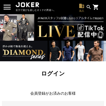
business
search
全力で遊びを楽しむオトナの男達へ。
法人
ログイン
会員登録がお済みのお客様