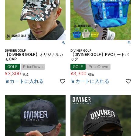
DIVINER GOLF
DIVINER GOLF
【DIVINER GOLF】オリジナルカ
【DIVINER GOLF】PVCカートバ
モCAP
ッグ
GOLF
PriceDown
GOLF
PriceDown
¥
3,300
¥
3,300
税込
税込
カートに入れる
カートに入れる