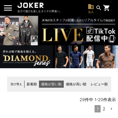
business
search
全力で遊びを楽しむオトナの男達へ。
法人
並び替え
新着順
価格が安い順
価格が高い順
レビュー順
29
件中
1
-
20
件表示
1
2