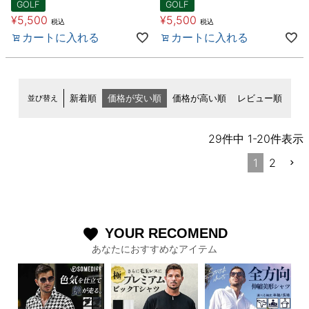
GOLF
GOLF
¥
5,500
¥
5,500
税込
税込
カートに入れる
カートに入れる
並び替え
新着順
価格が安い順
価格が高い順
レビュー順
29
件中
1
-
20
件表示
1
2
YOUR RECOMEND
favorite
あなたにおすすめなアイテム