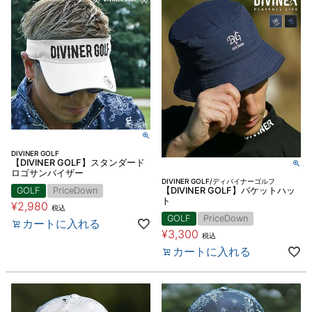
DIVINER GOLF
【DIVINER GOLF】スタンダード
ロゴサンバイザー
DIVINER GOLF/ディバイナーゴルフ
GOLF
PriceDown
【DIVINER GOLF】バケットハッ
ト
¥
2,980
税込
GOLF
PriceDown
カートに入れる
¥
3,300
税込
カートに入れる