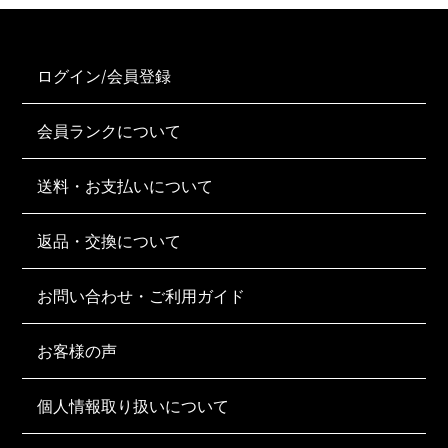
ログイン/会員登録
会員ランクについて
送料・お支払いについて
返品・交換について
お問い合わせ・ご利用ガイド
お客様の声
個人情報取り扱いについて