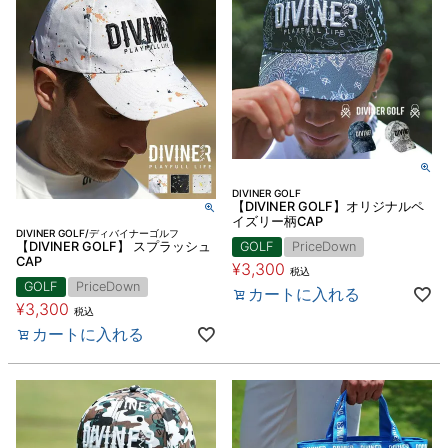
DIVINER GOLF
【DIVINER GOLF】オリジナルペ
イズリー柄CAP
DIVINER GOLF/ディバイナーゴルフ
【DIVINER GOLF】 スプラッシュ
GOLF
PriceDown
CAP
¥
3,300
税込
GOLF
PriceDown
カートに入れる
¥
3,300
税込
カートに入れる