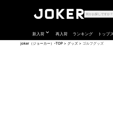
expand_more
新入荷
再入荷
ランキング
トップ
joker（ジョーカー）-TOP
グッズ
ゴルフグッズ