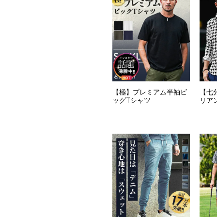
【極】プレミアム半袖ビ
【七
ッグTシャツ
リア