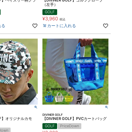
GOLF】ペイズリー柄クラ
【DIVINER GOLF】ゴルフグローブ
（左手）
GOLF
¥
3,960
税込
れる
カートに入れる
DIVINER GOLF
GOLF】オリジナルカモ
【DIVINER GOLF】PVCカートバッグ
GOLF
PriceDown
Down