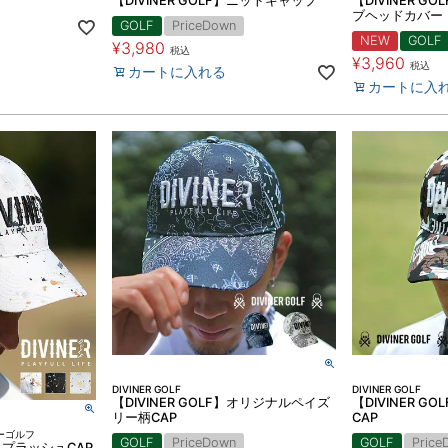
【DIVINER GOLF】ニットキャップ
【DIVINER 
ブヘッドカバー
GOLF
PriceDown
NEW
GOLF
¥
3,980
税込
¥
3,960
税込
カートに入れる
カートに入
DIVINER GOLF
DIVINER GOLF
【DIVINER GOLF】オリジナルペイズ
【DIVINER 
リー柄CAP
CAP
ナーゴルフ
GOLF
PriceDown
GOLF
Price
】 スプラッシュCAP