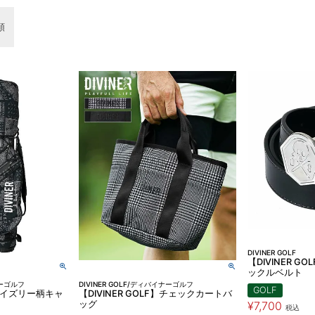
順
DIVINER GOLF
【DIVINER 
ックルベルト
ナーゴルフ
DIVINER GOLF/ディバイナーゴルフ
GOLF
F】ペイズリー柄キャ
【DIVINER GOLF】チェックカートバ
ッグ
¥
7,700
税込