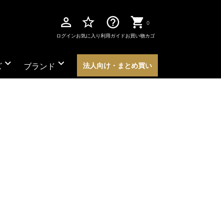
perm_identity
star_border
help_outline
0
ログイン
お気に入り
利用ガイド
お買い物カゴ
expand_more
expand_more
ズ
ブランド
法人向け・まとめ買い