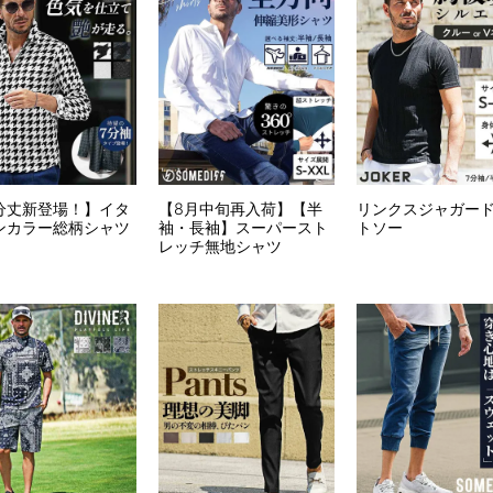
分丈新登場！】イタ
【8月中旬再入荷】【半
リンクスジャガー
ンカラー総柄シャツ
袖・長袖】スーパースト
トソー
レッチ無地シャツ