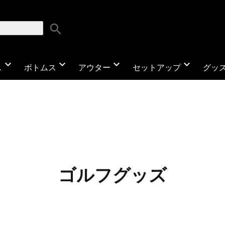
search
expand_more
expand_more
expand_more
expand_more
ス
ボトムス
アウター
セットアップ
グッ
ゴルフグッズ