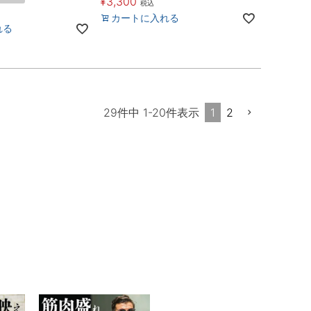
¥
3,300
税込
カートに入れる
れる
1
2
29
件中
1
-
20
件表示