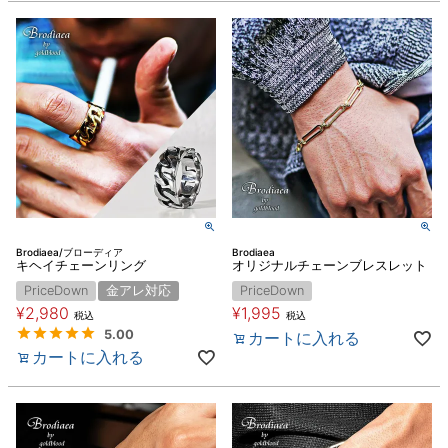
Brodiaea/ブローディア
Brodiaea
キヘイチェーンリング
オリジナルチェーンブレスレット
PriceDown
金アレ対応
PriceDown
¥
2,980
¥
1,995
税込
税込
5.00
カートに入れる
カートに入れる