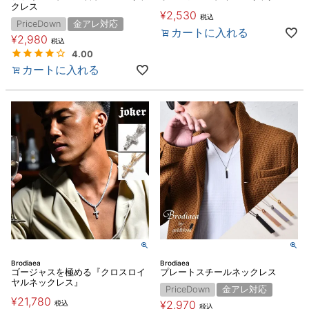
クレス
¥
2,530
税込
PriceDown
金アレ対応
カートに入れる
¥
2,980
税込
4.00
カートに入れる
Brodiaea
Brodiaea
ゴージャスを極める『クロスロイ
プレートスチールネックレス
ヤルネックレス』
PriceDown
金アレ対応
¥
21,780
¥
2,970
税込
税込