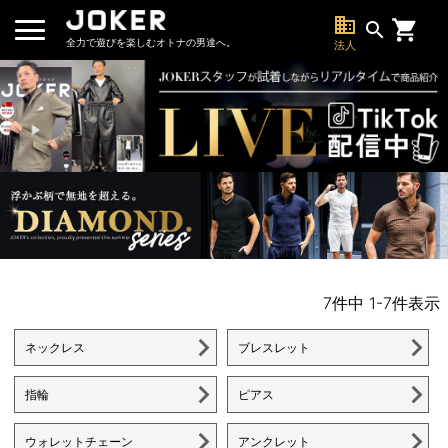
business
search
全力で遊びを楽しむオトナの男達へ。
法人
7
件中
1
-
7
件表示
ネックレス
ブレスレット
指輪
ピアス
ウォレットチェーン
アンクレット