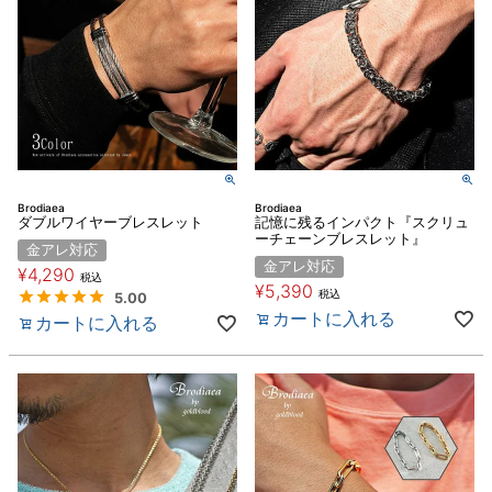
Brodiaea
Brodiaea
ダブルワイヤーブレスレット
記憶に残るインパクト『スクリュ
ーチェーンブレスレット』
金アレ対応
金アレ対応
¥
4,290
税込
¥
5,390
税込
5.00
カートに入れる
カートに入れる