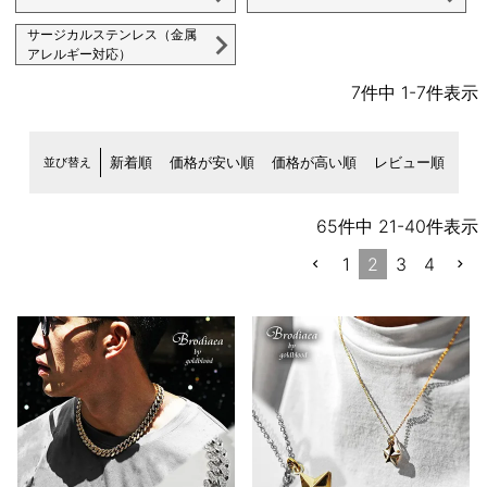
サージカルステンレス（金属
アレルギー対応）
7
件中
1
-
7
件表示
並び替え
新着順
価格が安い順
価格が高い順
レビュー順
65
件中
21
-
40
件表示
1
2
3
4