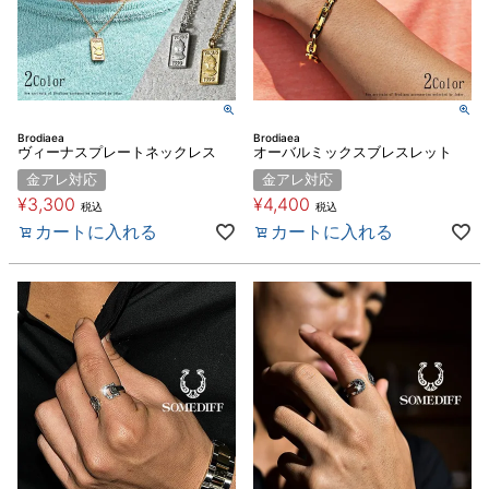
Brodiaea
Brodiaea
ヴィーナスプレートネックレス
オーバルミックスブレスレット
金アレ対応
金アレ対応
¥
3,300
¥
4,400
税込
税込
カートに入れる
カートに入れる