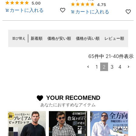
5.00
4.75
カートに入れる
カートに入れる
並び替え
新着順
価格が安い順
価格が高い順
レビュー順
65
件中
21
-
40
件表示
1
2
3
4
YOUR RECOMEND
favorite
あなたにおすすめなアイテム