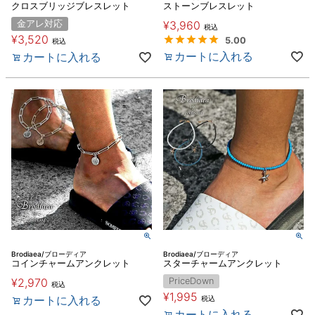
クロスブリッジブレスレット
ストーンブレスレット
金アレ対応
¥
3,960
税込
¥
3,520
5.00
税込
カートに入れる
カートに入れる
Brodiaea/ブローディア
Brodiaea/ブローディア
コインチャームアンクレット
スターチャームアンクレット
¥
2,970
PriceDown
税込
¥
1,995
カートに入れる
税込
カートに入れる