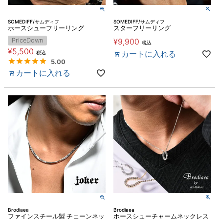
SOMEDIFF/サムディフ
SOMEDIFF/サムディフ
ホースシューフリーリング
スターフリーリング
PriceDown
¥
9,900
税込
¥
5,500
カートに入れる
税込
5.00
カートに入れる
Brodiaea
Brodiaea
ファインスチール製 チェーンネッ
ホースシューチャームネックレス