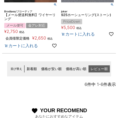
Brodiaea/ブローディア
joker
【メール便送料無料】ワイヤーリ
925ホーシューリング(ストーン)
ング
PriceDown
メール便可
金アレ対応
¥
5,500
税込
¥
2,750
税込
カートに入れる
¥
2,650
会員様限定価格
税込
カートに入れる
並び替え
新着順
価格が安い順
価格が高い順
レビュー順
6
件中
1
-
6
件表示
YOUR RECOMEND
favorite
あなたにおすすめなアイテム