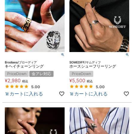
Brodiaea/ブローディア
SOMEDIFF/サムディフ
キヘイチェーンリング
ホースシューフリーリング
PriceDown
金アレ対応
PriceDown
¥
2,980
¥
5,500
税込
税込
5.00
5.00
カートに入れる
カートに入れる