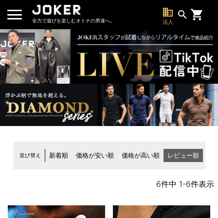
business
search
全力で遊びを楽しむオトナの男達へ。
法人
並び替え
新着順
価格が安い順
価格が高い順
レビュー順
6
件中
1
-
6
件表示