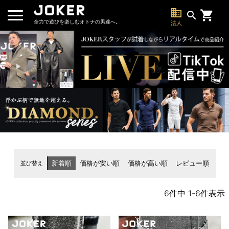
business
search
全力で遊びを楽しむオトナの男達へ。
法人
並び替え
新着順
価格が安い順
価格が高い順
レビュー順
6
件中
1
-
6
件表示