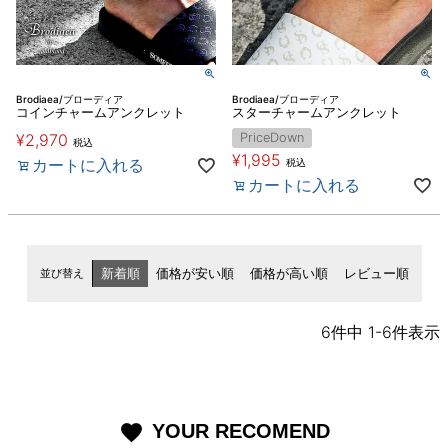
Brodiaea/ブローディア
Brodiaea/ブローディア
コインチャームアンクレット
スターチャームアンクレット
¥
2,970
PriceDown
税込
¥
1,995
カートに入れる
税込
カートに入れる
並び替え
新着順
価格が安い順
価格が高い順
レビュー順
6
件中
1
-
6
件表示
YOUR RECOMEND
favorite