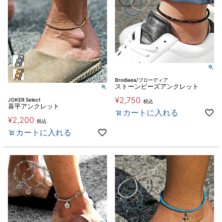
Brodiaea/ブローディア
ストーンビーズアンクレット
¥
2,750
JOKER Select
税込
喜平アンクレット
カートに入れる
¥
2,200
税込
カートに入れる