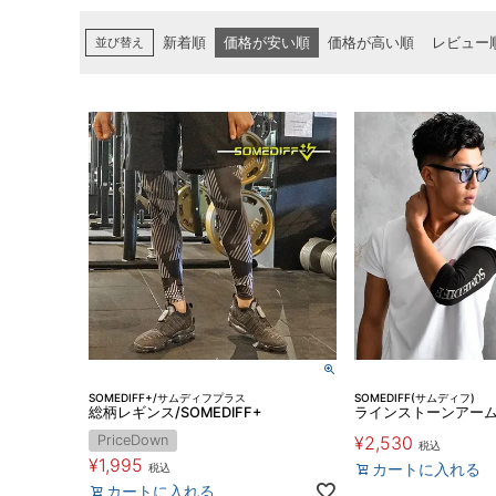
並び替え
新着順
価格が安い順
価格が高い順
レビュー
SOMEDIFF+/サムディフプラス
SOMEDIFF(サムディフ)
総柄レギンス/SOMEDIFF+
ラインストーンアー
PriceDown
¥
2,530
税込
¥
1,995
カートに入れる
税込
カートに入れる