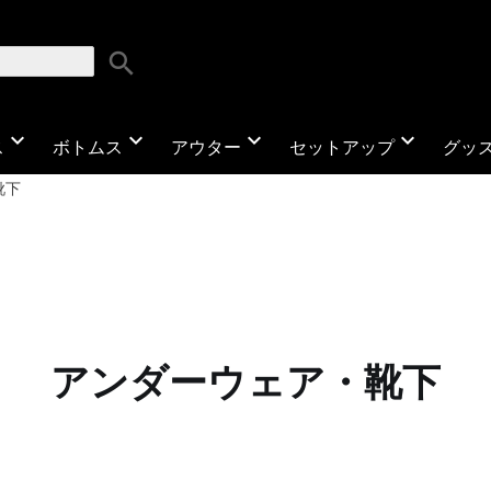
search
expand_more
expand_more
expand_more
expand_more
ス
ボトムス
アウター
セットアップ
グッ
靴下
アンダーウェア・靴下