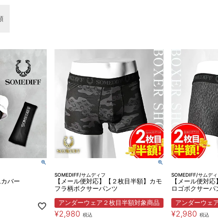
順
SOMEDIFF/サムディフ
SOMEDIFF/サムデ
ムカバー
【メール便対応】【２枚目半額】カモ
【メール便対応
フラ柄ボクサーパンツ
ロゴボクサーパ
アンダーウェア２枚目半額対象商品
アンダーウェ
¥
2,980
¥
2,980
税込
税込