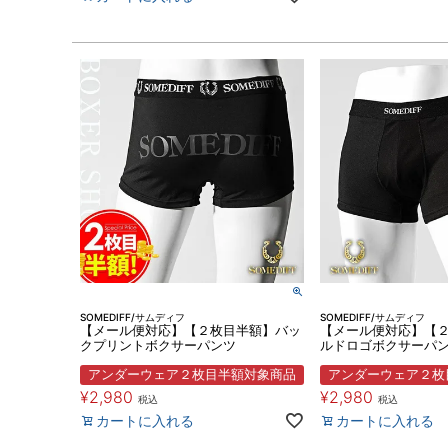
SOMEDIFF/サムディフ
SOMEDIFF/サムディフ
【メール便対応】【２枚目半額】バッ
【メール便対応】【
クプリントボクサーパンツ
ルドロゴボクサーパ
アンダーウェア２枚目半額対象商品
アンダーウェア２枚
¥
2,980
¥
2,980
税込
税込
カートに入れる
カートに入れる