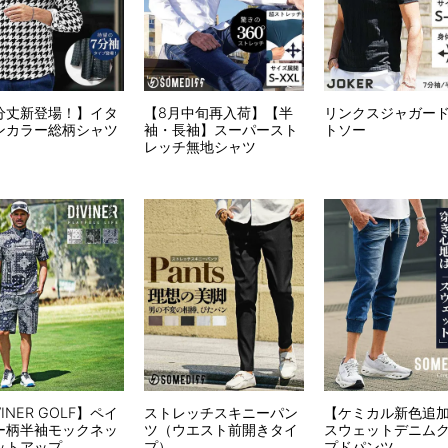
分丈新登場！】イタ
【8月中旬再入荷】【半
リンクスジャガー
ンカラー総柄シャツ
袖・長袖】スーパースト
トソー
レッチ無地シャツ
VINER GOLF】ペイ
ストレッチスキニーパン
【ケミカル新色追
ー柄半袖モックネッ
ツ（ウエスト前開きタイ
スウェットデニム
ットアップ
プ）
プドパンツ