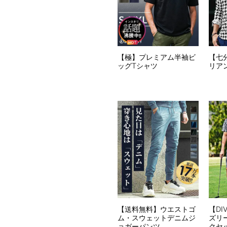
【極】プレミアム半袖ビ
【七
ッグTシャツ
リア
【送料無料】ウエストゴ
【DI
ム・スウェットデニムジ
ズリ
ョガーパンツ
クセ