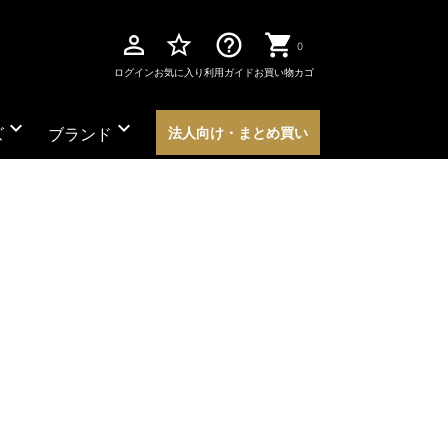
perm_identity
star_border
help_outline
0
ログイン
お気に入り
利用ガイド
お買い物カゴ
expand_more
expand_more
ズ
ブランド
法人向け・まとめ買い