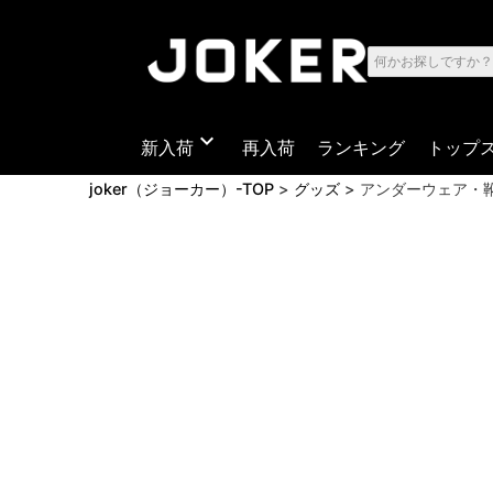
expand_more
新入荷
再入荷
ランキング
トップ
joker（ジョーカー）-TOP
グッズ
アンダーウェア・