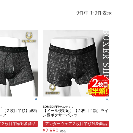
9
件中
1
-
9
件表示
ィフ
SOMEDIFF/サムディフ
】【２枚目半額】総柄
【メール便対応】【２枚目半額】ライ
ンツ
ン柄ボクサーパンツ
ア２枚目半額対象商品
アンダーウェア２枚目半額対象商品
¥
2,980
税込