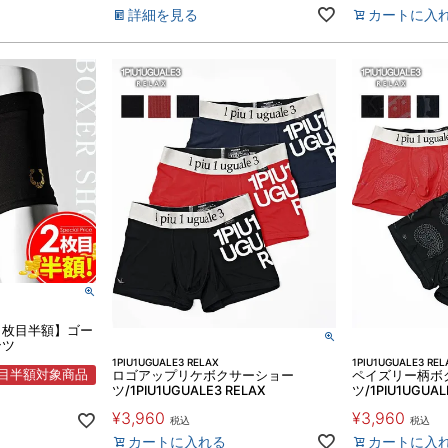
詳細を見る
カートに入
２枚目半額】ゴー
ンツ
1PIU1UGUALE3 RELAX
1PIU1UGUALE3 REL
目半額対象商品
ロゴアップリケボクサーショー
ペイズリー柄ボ
ツ/1PIU1UGUALE3 RELAX
ツ/1PIU1UGUAL
¥
3,960
¥
3,960
税込
税込
カートに入れる
カートに入