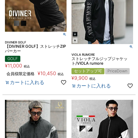
DIVINER GOLF
【DIVINER GOLF】ストレッチZIP
パーカー
VIOLA RUMORE
GOLF
ストレッチフルジップジャケッ
ト/VIOLA rumore
¥
11,000
税込
セットアップ可
PriceDown
¥
10,450
会員様限定価格
税込
¥
9,900
税込
カートに入れる
カートに入れる