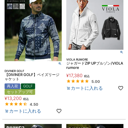
VIOLA RUMORE
ジャガードZIP UPブルゾン/VIOLA
rumore
DIVINER GOLF
【DIVINER GOLF】ペイズリージ
¥
17,380
税込
ャケット
5.00
再入荷
GOLF
カートに入れる
セットアップ可
¥
13,200
税込
4.50
カートに入れる