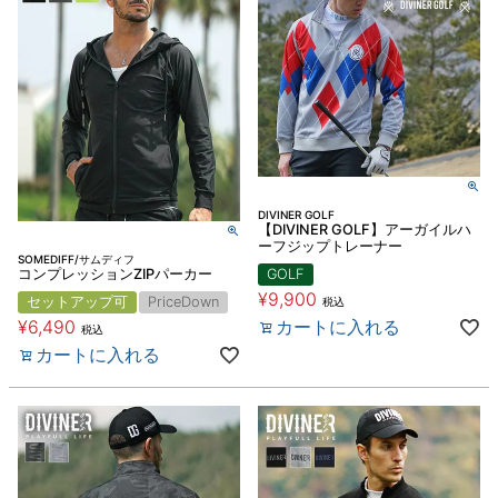
DIVINER GOLF
【DIVINER GOLF】アーガイルハ
ーフジップトレーナー
SOMEDIFF/サムディフ
コンプレッションZIPパーカー
GOLF
¥
9,900
セットアップ可
PriceDown
税込
¥
6,490
カートに入れる
税込
カートに入れる