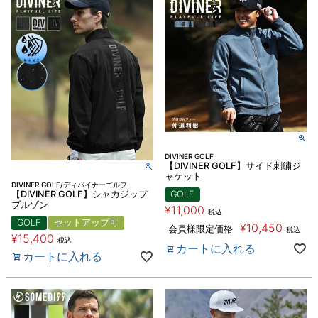
DIVINER GOLF
【DIVINER GOLF】サイド刺繍ジ
ャケット
DIVINER GOLF/ディバイナーゴルフ
【DIVINER GOLF】シャカジップ
GOLF
ブルゾン
¥
11,000
税込
GOLF
セットアップ可
¥
10,450
会員様限定価格
税込
¥
15,400
税込
カートに入れる
カートに入れる