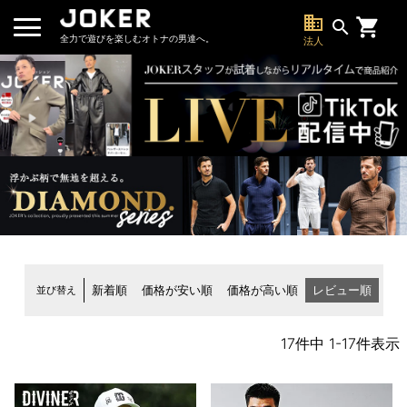
business
search
全力で遊びを楽しむオトナの男達へ。
法人
並び替え
新着順
価格が安い順
価格が高い順
レビュー順
17
件中
1
-
17
件表示