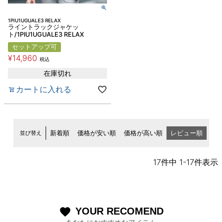
1PIU1UGUALE3 RELAX
ライントラックジャケッ
ト/1PIU1UGUALE3 RELAX
セットアップ可
¥
14,960
税込
在庫切れ
カートに入れる
並び替え
新着順
価格が安い順
価格が高い順
レビュー順
17
件中
1
-
17
件表示
YOUR RECOMEND
favorite