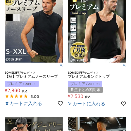
SOMEDIFF/サムディフ
SOMEDIFF/サムディフ
【極】プレミアムノースリーブ
プレミアムタンクトップ
プレミアムseries
プレミアムseries
¥
2,860
５点まとめ割対象
税込
¥
2,530
5.00
税込
カートに入れる
カートに入れる