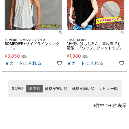
SOMEDIFF+/サムディフプラス
JOKER Select
SOMEDIFF+サイドラインタンク
1枚使いはもちろん、重ね着でも
トップ
活躍！『ワッフルタンクトップ』
¥
3,850
¥
1,980
税込
税込
カートに入れる
カートに入れる
並び替え
新着順
価格が安い順
価格が高い順
レビュー順
6
件中
1
-
6
件表示