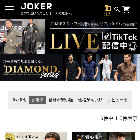
business
search
全力で遊びを楽しむオトナの男達へ。
法人
並び替え
新着順
価格が安い順
価格が高い順
レビュー順
6
件中
1
-
6
件表示