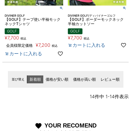
DIVINER GOLF
DIVINER GOLF/ディバイナーゴルフ
【GOLF】テープ使い半袖モック
【GOLF】ボーダーモックネック
ネックTシャツ
半袖カットソー
GOLF
GOLF
¥
7,700
¥
7,700
税込
税込
¥
7,200
カートに入れる
会員様限定価格
税込
カートに入れる
並び替え
新着順
価格が安い順
価格が高い順
レビュー順
14
件中
1
-
14
件表示
YOUR RECOMEND
favorite