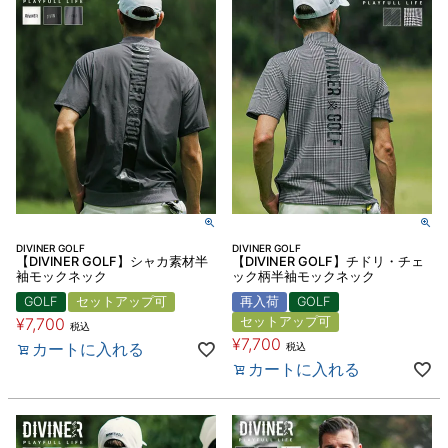
DIVINER GOLF
DIVINER GOLF
【DIVINER GOLF】シャカ素材半
【DIVINER GOLF】チドリ・チェ
袖モックネック
ック柄半袖モックネック
GOLF
セットアップ可
再入荷
GOLF
¥
7,700
セットアップ可
税込
¥
7,700
カートに入れる
税込
カートに入れる