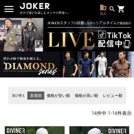
business
search
全力で遊びを楽しむオトナの男達へ。
法人
並び替え
新着順
価格が安い順
価格が高い順
レビュー順
14
件中
1
-
14
件表示