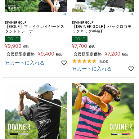
DIVINER GOLF
DIVINER GOLF
【GOLF】フェイクレイヤードス
【DIVINER GOLF】バックロゴモ
タンドトレーナー
ックネック半袖T
GOLF
GOLF
¥
9,900
¥
7,700
税込
税込
¥
9,400
¥
7,200
会員様限定価格
会員様限定価格
税込
税込
5.00
カートに入れる
カートに入れる