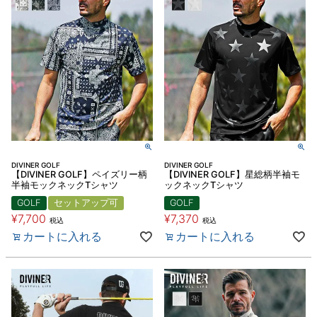
DIVINER GOLF
DIVINER GOLF
【DIVINER GOLF】ペイズリー柄
【DIVINER GOLF】星総柄半袖モ
半袖モックネックTシャツ
ックネックTシャツ
GOLF
セットアップ可
GOLF
¥
7,700
¥
7,370
税込
税込
カートに入れる
カートに入れる