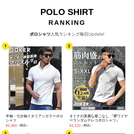
POLO SHIRT
RANKING
ポロシャツ
人気ランキング毎日Update!
半袖・七分袖イタリアンカラーポロ
オトナの美麗な着こなし 『襟ワイヤ
シャツ
ーランダムテレコポロシャツ』
¥3,960
（税込）
¥3,520
（税込）