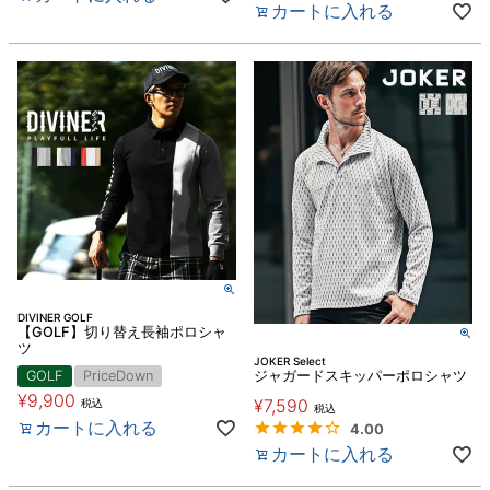
カートに入れる
DIVINER GOLF
【GOLF】切り替え長袖ポロシャ
ツ
JOKER Select
GOLF
PriceDown
ジャガードスキッパーポロシャツ
¥
9,900
¥
7,590
税込
税込
カートに入れる
4.00
カートに入れる