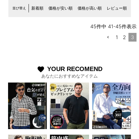
並び替え
新着順
価格が安い順
価格が高い順
レビュー順
45
件中
41
-
45
件表示
1
2
3
YOUR RECOMEND
favorite
あなたにおすすめなアイテム