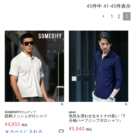
45
件中
41
-
45
件表示
1
2
3
SOMEDIFF/サムディフ
joker
総柄メッシュポロシャツ
色気を漂わせるオトナの装い『7
分袖ハーフジップポロシャツ』
¥
4,950
税込
¥
5,940
税込
カートに入れる