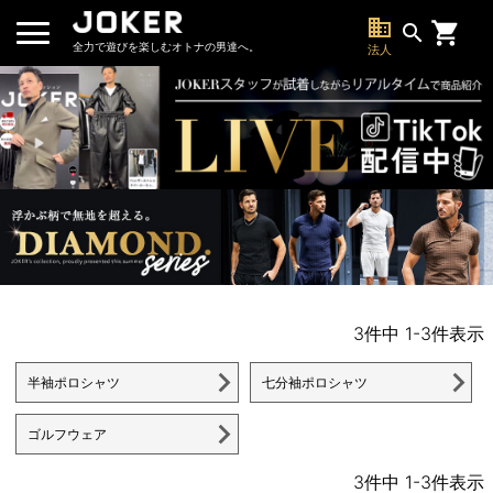
business
search
全力で遊びを楽しむオトナの男達へ。
法人
3
件中
1
-
3
件表示
半袖ポロシャツ
七分袖ポロシャツ
ゴルフウェア
3
件中
1
-
3
件表示