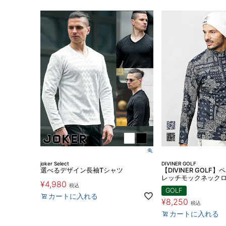
joker Select
DIVINER GOLF
選べるデザイン長袖Tシャツ
【DIVINER GOL
レッチモックネックロ
¥
4,980
税込
GOLF
カートに入れる
¥
8,250
税込
カートに入れる