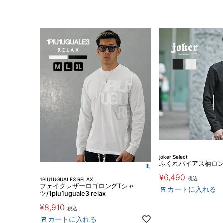
joker Select
ふくれバイアス柄ロン
¥
6,490
税込
1PIU1UGUALE3 RELAX
フェイクレザーロゴロングTシャ
カートに入れる
ツ/1piu1uguale3 relax
¥
8,910
税込
カートに入れる