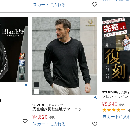
カートに入れる
SOMEDIFF/サムデ
フロントライン
H
¥
5,940
税込
SOMEDIFF/サムディフ
天竺編み長袖無地サマーニット
4
カートに入
¥
4,620
税込
カートに入れる