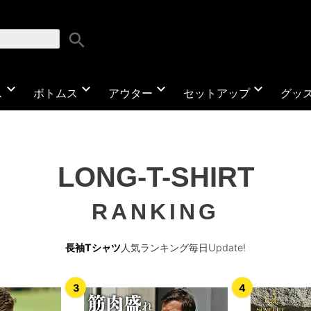
search
expand_more
expand_more
expand_more
expand_more
ス
ボトムス
アウター
セットアップ
グッ
LONG-T-SHIRT
RANKING
長袖Tシャツ
人気ランキング毎日Update!