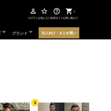
perm_identity
star_border
help_outline
0
ログイン
お気に入り
利用ガイド
お買い物カゴ
expand_more
expand_more
ズ
ブランド
法人向け・まとめ買い