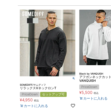
Black by VANQUISH
アフガンネックカットソー
VANQUISH
SOMEDIFF/サムディフ
PriceDown
リラックスVネックロンT
¥
5,500
税込
PriceDown
セットアップ可
カートに入れる
¥
4,950
税込
カートに入れる