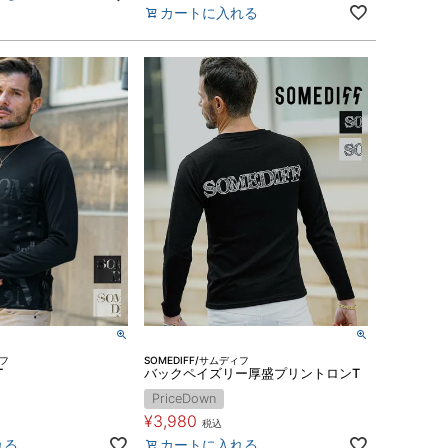
カートに入れる
ィフ
SOMEDIFF/サムディフ
T
バックペイズリー厚盛プリントロンT
PriceDown
¥
3,980
税込
れる
カートに入れる