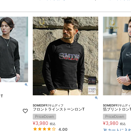
T
SOMEDIFF/サムディフ
SOMEDIFF/サムデ
フロントラインストーンロンT
箔プリントロン
PriceDown
PriceDown
¥
3,980
¥
3,980
税込
税込
4.00
カートに入