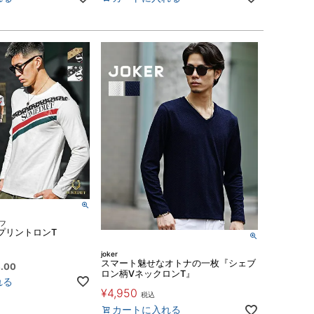
ィフ
プリントロンT
joker
スマート魅せなオトナの一枚『シェブ
.00
ロン柄VネックロンT』
れる
¥
4,950
税込
カートに入れる