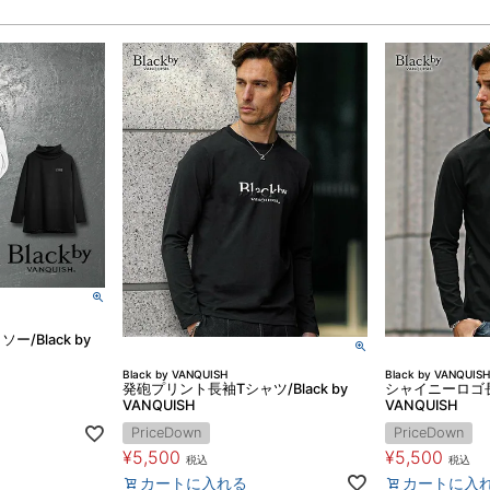
/Black by
Black by VANQUISH
Black by VANQUISH
発砲プリント長袖Tシャツ/Black by
シャイニーロゴ長袖
VANQUISH
VANQUISH
PriceDown
PriceDown
¥
5,500
¥
5,500
税込
税込
カートに入れる
カートに入