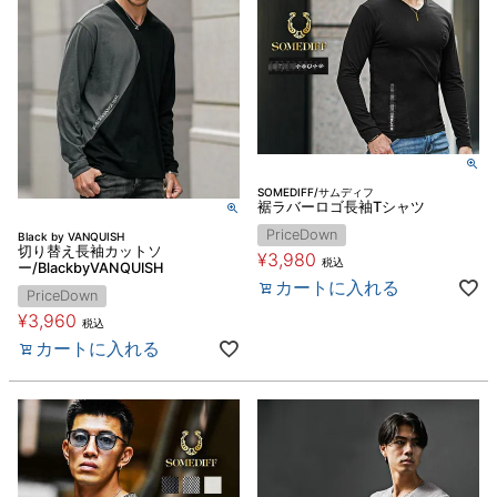
SOMEDIFF/サムディフ
裾ラバーロゴ長袖Tシャツ
PriceDown
Black by VANQUISH
切り替え長袖カットソ
¥
3,980
税込
ー/BlackbyVANQUISH
カートに入れる
PriceDown
¥
3,960
税込
カートに入れる