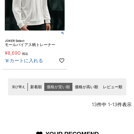
JOKER Select
モールバイアス柄トレーナー
¥
8,690
税込
カートに入れる
並び替え
新着順
価格が安い順
価格が高い順
レビュー順
13
件中
1
-
13
件表示