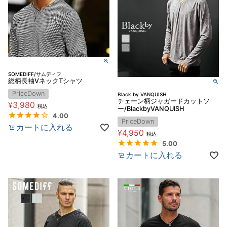
SOMEDIFF/サムディフ
総柄長袖VネックTシャツ
PriceDown
Black by VANQUISH
チェーン柄ジャガードカットソ
¥
3,980
税込
ー/BlackbyVANQUISH
4.00
PriceDown
カートに入れる
¥
4,950
税込
5.00
カートに入れる