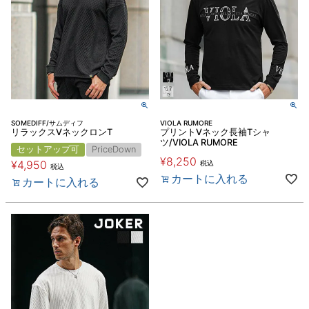
SOMEDIFF/サムディフ
VIOLA RUMORE
リラックスVネックロンT
プリントVネック長袖Tシャ
ツ/VIOLA RUMORE
セットアップ可
PriceDown
¥
8,250
¥
4,950
税込
税込
カートに入れる
カートに入れる