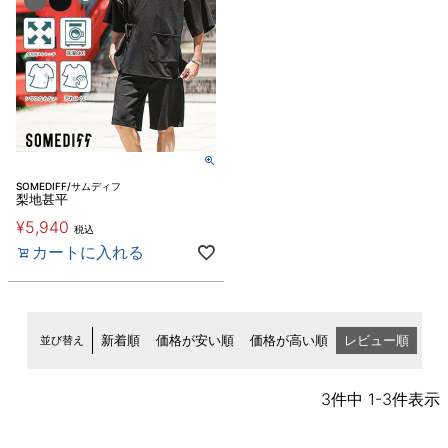
SOMEDIFF/サムディフ
梨地甚平
¥
5,940
税込
カートに入れる
並び替え
新着順
価格が安い順
価格が高い順
レビュー順
3
件中
1
-
3
件表示