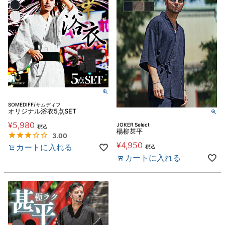
SOMEDIFF/サムディフ
オリジナル浴衣5点SET
¥
5,980
JOKER Select
税込
楊柳甚平
3.00
¥
4,950
カートに入れる
税込
カートに入れる