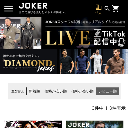
business
search
全力で遊びを楽しむオトナの男達へ。
法人
並び替え
新着順
価格が安い順
価格が高い順
レビュー順
3
件中
1
-
3
件表示