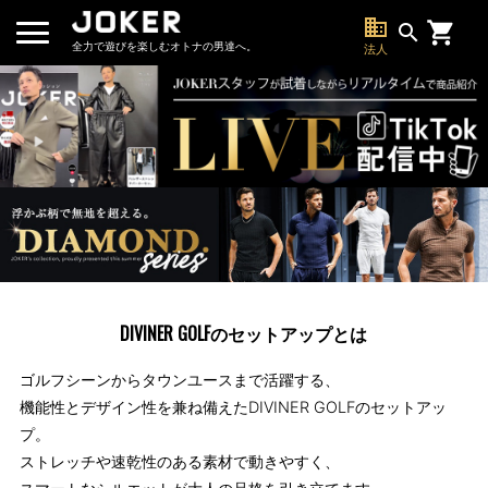
business
search
全力で遊びを楽しむオトナの男達へ。
法人
DIVINER GOLFのセットアップとは
ゴルフシーンからタウンユースまで活躍する、
機能性とデザイン性を兼ね備えたDIVINER GOLFのセットアッ
プ。
ストレッチや速乾性のある素材で動きやすく、