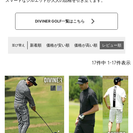
スマートなシルエットが大人の品格を引き立てます。
DIVINER GOLF一覧はこちら
並び替え
新着順
価格が安い順
価格が高い順
レビュー順
17
件中
1
-
17
件表示