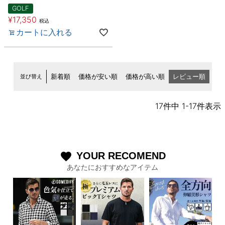
GOLF
¥
17,350
税込
カートに入れる
並び替え
新着順
価格が安い順
価格が高い順
レビュー順
17
件中
1
-
17
件表示
YOUR RECOMEND
favorite
あなたにおすすめなアイテム