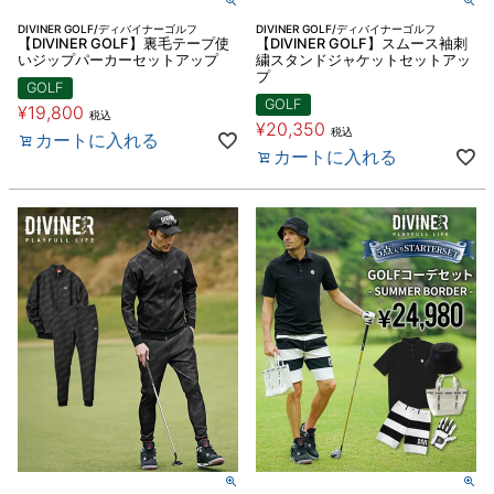
DIVINER GOLF/ディバイナーゴルフ
DIVINER GOLF/ディバイナーゴルフ
【DIVINER GOLF】裏毛テープ使
【DIVINER GOLF】スムース袖刺
いジップパーカーセットアップ
繍スタンドジャケットセットアッ
プ
GOLF
GOLF
¥
19,800
税込
¥
20,350
税込
カートに入れる
カートに入れる