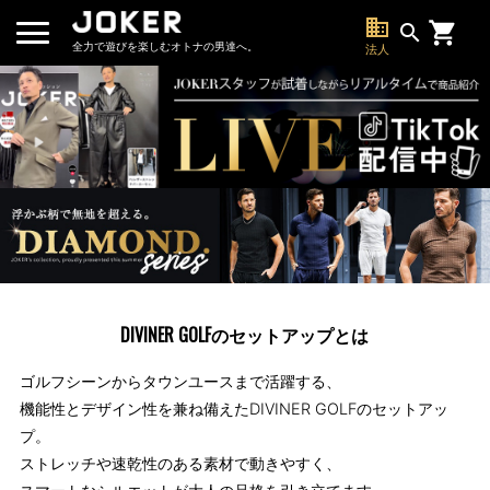
business
search
全力で遊びを楽しむオトナの男達へ。
法人
DIVINER GOLFのセットアップとは
ゴルフシーンからタウンユースまで活躍する、
機能性とデザイン性を兼ね備えたDIVINER GOLFのセットアッ
プ。
ストレッチや速乾性のある素材で動きやすく、