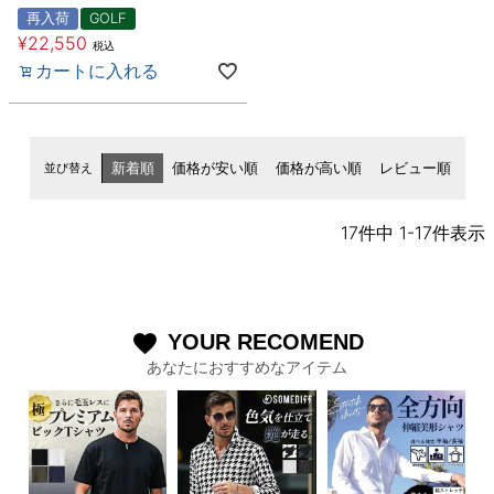
再入荷
GOLF
¥
22,550
税込
カートに入れる
並び替え
新着順
価格が安い順
価格が高い順
レビュー順
17
件中
1
-
17
件表示
YOUR RECOMEND
favorite
あなたにおすすめなアイテム