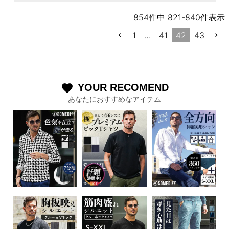
854
件中
821
-
840
件表示
1
…
41
42
43
YOUR RECOMEND
favorite
あなたにおすすめなアイテム