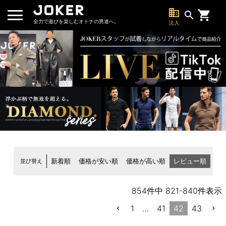
business
search
全力で遊びを楽しむオトナの男達へ。
法人
並び替え
新着順
価格が安い順
価格が高い順
レビュー順
854
件中
821
-
840
件表示
1
…
41
42
43