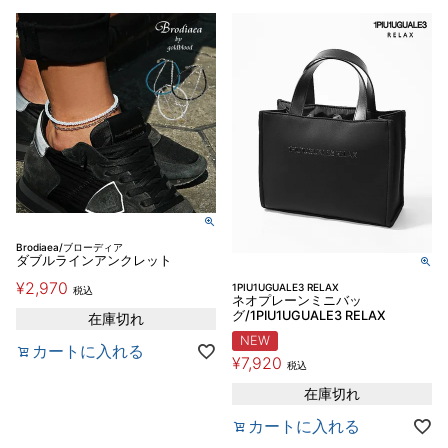
Brodiaea/ブローディア
ダブルラインアンクレット
¥
2,970
1PIU1UGUALE3 RELAX
税込
ネオプレーンミニバッ
グ/1PIU1UGUALE3 RELAX
在庫切れ
NEW
カートに入れる
¥
7,920
税込
在庫切れ
カートに入れる