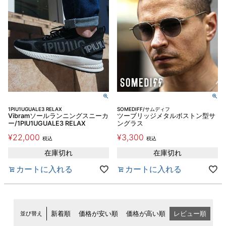
1PIU1UGUALE3 RELAX
SOMEDIFF/サムディフ
Vibramソールランニングスニーカ
ツーブリッジメタルボストン型サ
ー/1PIU1UGUALE3 RELAX
ングラス
¥
22,000
¥
3,300
税込
税込
在庫切れ
在庫切れ
カートに入れる
カートに入れる
並び替え
新着順
価格が安い順
価格が高い順
レビュー順