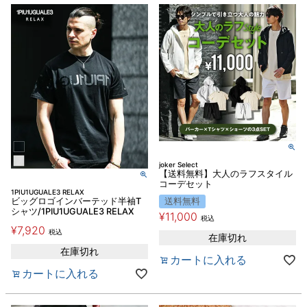
joker Select
【送料無料】大人のラフスタイル
コーデセット
1PIU1UGUALE3 RELAX
ビッグロゴインバーテッド半袖T
送料無料
シャツ/1PIU1UGUALE3 RELAX
¥
11,000
税込
¥
7,920
税込
在庫切れ
在庫切れ
カートに入れる
カートに入れる