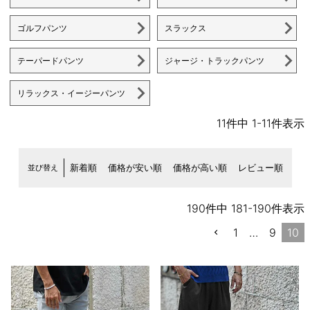
ゴルフパンツ
スラックス
テーパードパンツ
ジャージ・トラックパンツ
リラックス・イージーパンツ
11
件中
1
-
11
件表示
並び替え
新着順
価格が安い順
価格が高い順
レビュー順
190
件中
181
-
190
件表示
1
…
9
10