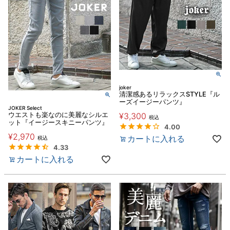
joker
清潔感あるリラックスSTYLE『ル
ーズイージーパンツ』
JOKER Select
ウエストも楽なのに美麗なシルエ
¥
3,300
税込
ット『イージースキニーパンツ』
4.00
¥
2,970
カートに入れる
税込
4.33
カートに入れる