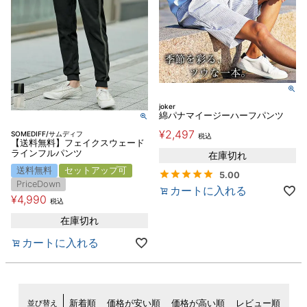
joker
綿パナマイージーハーフパンツ
¥
2,497
SOMEDIFF/サムディフ
税込
【送料無料】フェイクスウェード
ラインフルパンツ
在庫切れ
送料無料
セットアップ可
5.00
PriceDown
カートに入れる
¥
4,990
税込
在庫切れ
カートに入れる
並び替え
新着順
価格が安い順
価格が高い順
レビュー順