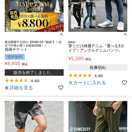
復活開催!? 伝説の【KING OF "福袋"】＼自
joker
分で中身が選べる福袋2026！／
穿くだけ綺麗デニム『選べる3タ
福袋チケット
イプ！アンクルデニムパンツ』
送料無料
¥
5,390
税込
¥
8,800
税込
在庫切れ
販売を終了しました。
4.80
4.60
カートに入れる
詳細を見る