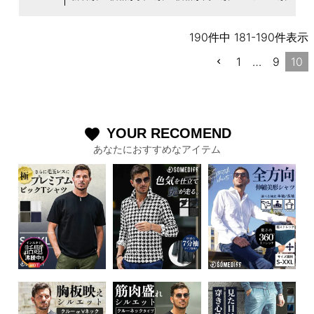
190
件中
181
-
190
件表示
1
…
9
10
YOUR RECOMEND
favorite
あなたにおすすめなアイテム