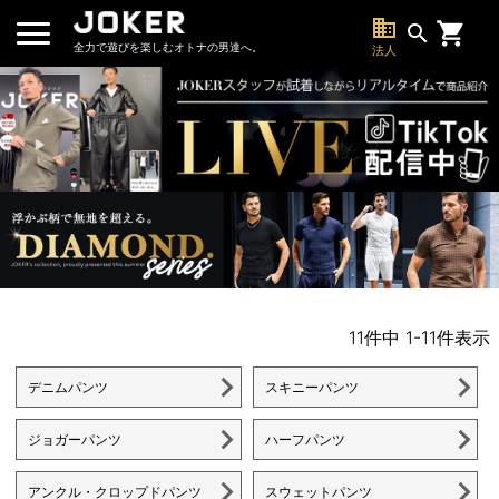
business
search
全力で遊びを楽しむオトナの男達へ。
法人
11
件中
1
-
11
件表示
デニムパンツ
スキニーパンツ
ジョガーパンツ
ハーフパンツ
アンクル・クロップドパンツ
スウェットパンツ