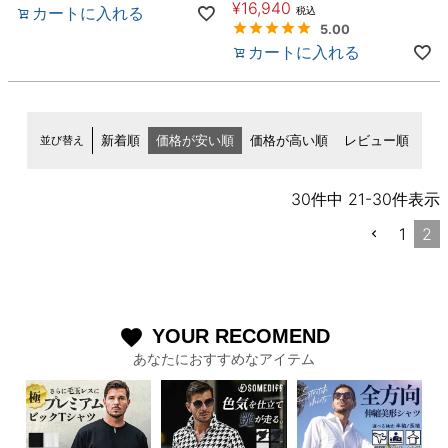
¥
16,940
カートに入れる
税込
5.00
カートに入れる
並び替え
新着順
価格が安い順
価格が高い順
レビュー順
30
件中
21
-
30
件表示
1
2
YOUR RECOMEND
favorite
あなたにおすすめなアイテム