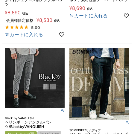
ツ
¥
8,690
税込
¥
8,690
税込
カートに入れる
¥
8,580
会員様限定価格
税込
5.00
カートに入れる
Black by VANQUISH
ヘリンボーンアンクルパン
ツ/BlackbyVANQUISH
SOMEDIFF/サムディフ