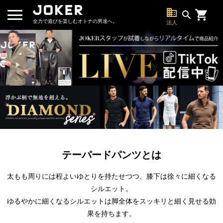
business
search
全力で遊びを楽しむオトナの男達へ。
法人
テーパードパンツとは
太もも周りには程よいゆとりを持たせつつ、膝下は徐々に細くなる
シルエット。
ゆるやかに細くなるシルエットは脚全体をスッキリと細く見せる効
果を持ちます。