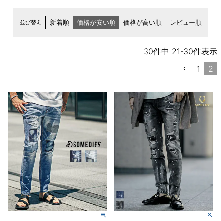
並び替え
新着順
価格が安い順
価格が高い順
レビュー順
30
件中
21
-
30
件表示
1
2