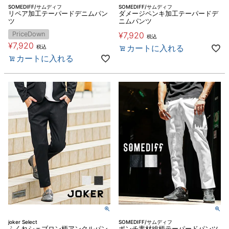
SOMEDIFF/サムディフ
SOMEDIFF/サムディフ
リペア加工テーパードデニムパン
ダメージペンキ加工テーパードデ
ツ
ニムパンツ
PriceDown
¥
7,920
税込
¥
7,920
カートに入れる
税込
カートに入れる
joker Select
SOMEDIFF/サムディフ
ふくれシェブロン柄アンクルパン
ポンチ素材総柄テーパードパンツ