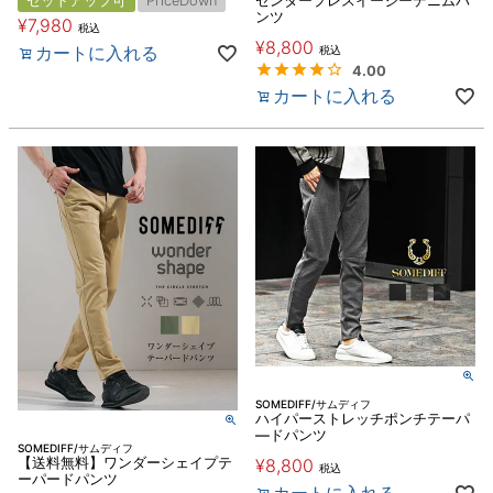
セットアップ可
PriceDown
センタープレスイージーデニムパ
ンツ
¥
7,980
税込
¥
8,800
カートに入れる
税込
4.00
カートに入れる
SOMEDIFF/サムディフ
ハイパーストレッチポンチテーパ
―ドパンツ
SOMEDIFF/サムディフ
【送料無料】ワンダーシェイプテ
¥
8,800
税込
ーパードパンツ
カートに入れる