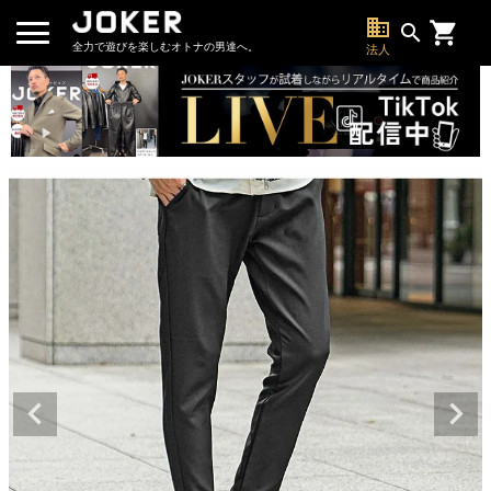
business
search
全力で遊びを楽しむオトナの男達へ。
法人