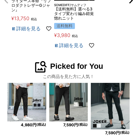
ライダース革命『リプ
SOMEDIFF/サムディフ
ロダクトレザーGジャ
【送料無料】選べる3
ン』
タイプ変わり編み錯覚
¥
13,750
惚れニット
税込
送料無料
詳細を見る
¥
3,980
税込
詳細を見る
image_search
Picked for You
この商品を見た方に人気！
(税込)
(税込)
4,980円
7,590円
(税込)
7,590円