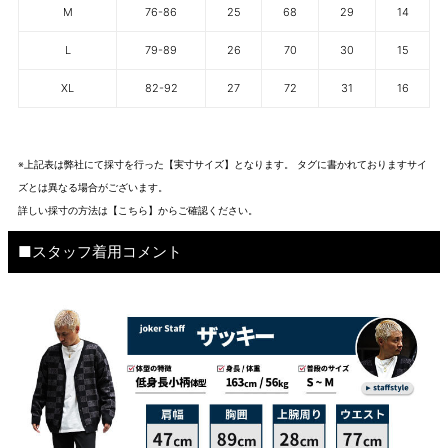
M
76-86
25
68
29
14
L
79-89
26
70
30
15
XL
82-92
27
72
31
16
※上記表は弊社にて採寸を行った【実寸サイズ】となります。 タグに書かれておりますサイ
ズとは異なる場合がございます。
詳しい採寸の方法は
【こちら】から
ご確認ください。
■スタッフ着用コメント