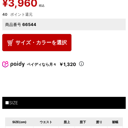
¥
3,960
税込
40
商品番号
66544
サイズ・カラーを選択
￥1,320
ペイディなら月々
■SIZE
SIZE(cm)
ウエスト
股上
股下
渡り
裾幅