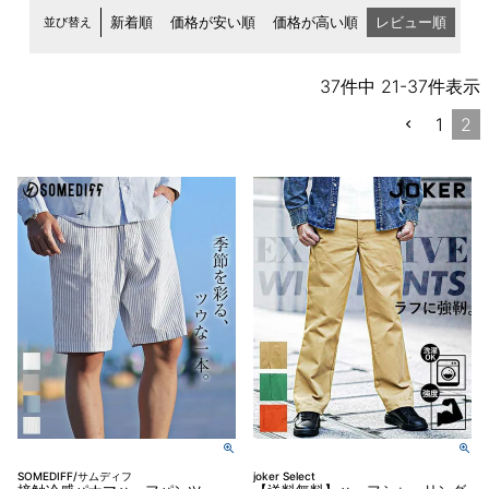
並び替え
新着順
価格が安い順
価格が高い順
レビュー順
37
件中
21
-
37
件表示
1
2
SOMEDIFF/サムディフ
joker Select