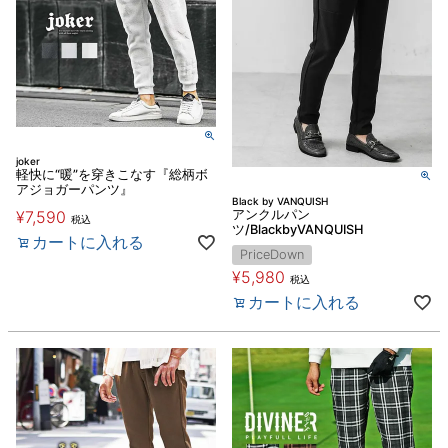
joker
軽快に“暖”を穿きこなす『総柄ボ
アジョガーパンツ』
Black by VANQUISH
¥
7,590
アンクルパン
税込
ツ/BlackbyVANQUISH
カートに入れる
PriceDown
¥
5,980
税込
カートに入れる