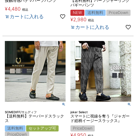
接触冷感パナマハーフパンツ
【送料無料】ハーフシャーリング
バギーパンツ
¥
4,480
税込
NEW
送料無料
PriceDown
カートに入れる
¥
2,980
税込
カートに入れる
SOMEDIFF/サムディフ
joker Select
【送料無料】テーパードスラック
スマートに視線を奪う『ジャガー
ス
ド総柄イージースラックス』
送料無料
セットアップ可
PriceDown
PriceDown
¥
4,950
税込