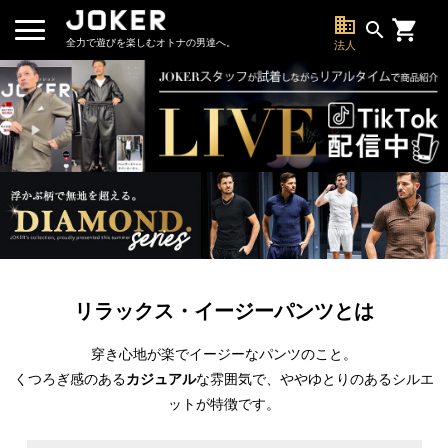
business
search
全力で遊びを楽しむオトナの男達へ。
法人
リラックス・イージーパンツとは
穿き心地が楽でイージーなパンツのこと。
くつろぎ感のある
カジュアル
な雰囲気で、ややゆとりのあるシルエ
ットが特徴です。