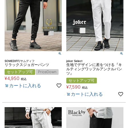
SOMEDIFF/サムディフ
joker Select
リラックスジョガーパンツ
生地でデザインに差をつける『キ
ルティングワッフルアンクルパン
セットアップ可
PriceDown
ツ』
¥
4,950
税込
セットアップ可
カートに入れる
¥
7,590
税込
カートに入れる