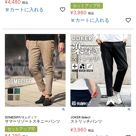
¥
4,480
税込
セットアップ可
カートに入れる
¥
3,980
税込
カートに入れる
SOMEDIFF/サムディフ
JOKER Select
サマーリゾートスキニーパンツ
ストリッチパンツ
セットアップ可
¥
3,960
税込
¥
4,290