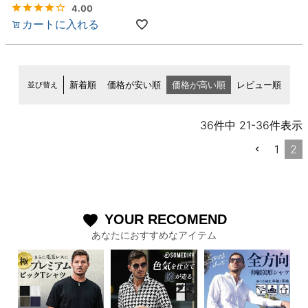
4.00
カートに入れる
並び替え
新着順
価格が安い順
価格が高い順
レビュー順
36
件中
21
-
36
件表示
1
2
YOUR RECOMEND
favorite
あなたにおすすめなアイテム