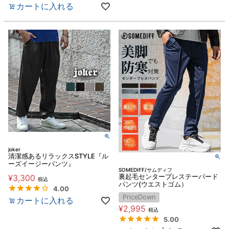
カートに入れる
joker
清潔感あるリラックスSTYLE『ル
ーズイージーパンツ』
SOMEDIFF/サムディフ
¥
3,300
裏起毛センタープレステーパード
税込
パンツ(ウエストゴム）
4.00
PriceDown
カートに入れる
¥
2,995
税込
5.00