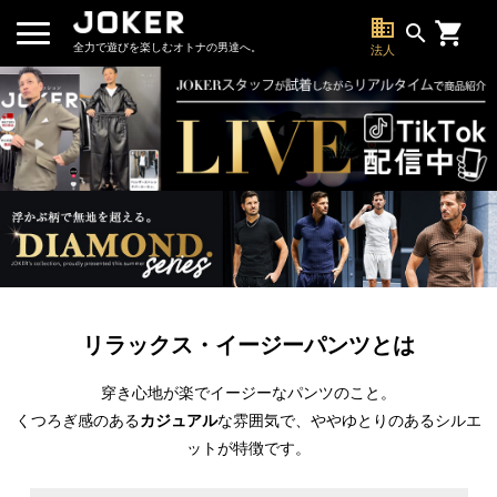
business
search
全力で遊びを楽しむオトナの男達へ。
法人
リラックス・イージーパンツとは
穿き心地が楽でイージーなパンツのこと。
くつろぎ感のある
カジュアル
な雰囲気で、ややゆとりのあるシルエ
ットが特徴です。