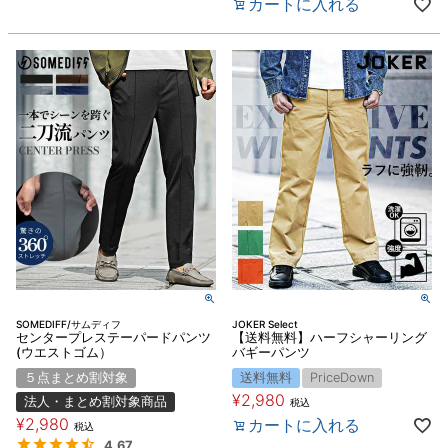
カートに入れる
SOMEDIFF/サムディフ
JOKER Select
センタープレステーパードパンツ
【送料無料】ハーフシャーリング
(ウエストゴム）
バギーパンツ
５点まとめ割対象
送料無料
PriceDown
¥
2,980
法人・まとめ割対象商品
税込
¥
2,980
カートに入れる
税込
4.67