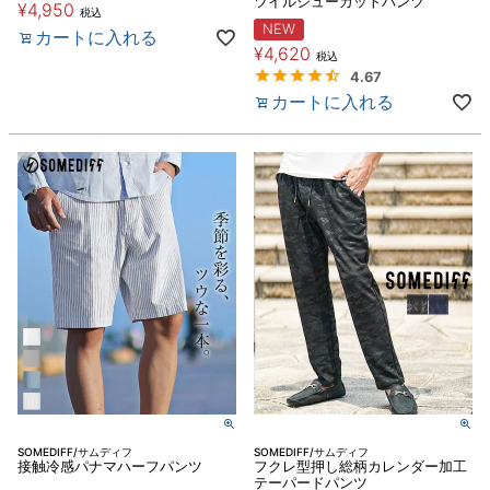
ツイルシューカットパンツ
¥
4,950
税込
NEW
カートに入れる
¥
4,620
税込
4.67
カートに入れる
SOMEDIFF/サムディフ
SOMEDIFF/サムディフ
接触冷感パナマハーフパンツ
フクレ型押し総柄カレンダー加工
テーパードパンツ