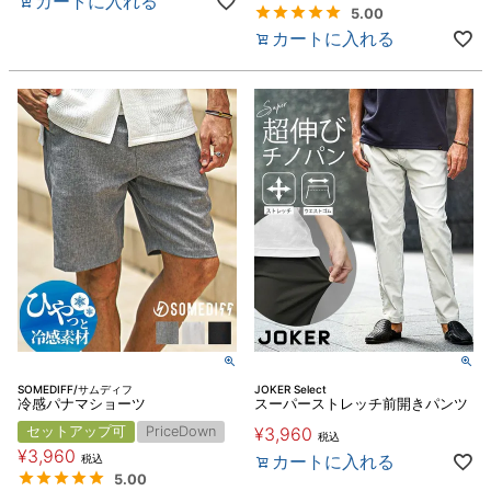
カートに入れる
5.00
カートに入れる
SOMEDIFF/サムディフ
JOKER Select
冷感パナマショーツ
スーパーストレッチ前開きパンツ
セットアップ可
PriceDown
¥
3,960
税込
¥
3,960
カートに入れる
税込
5.00