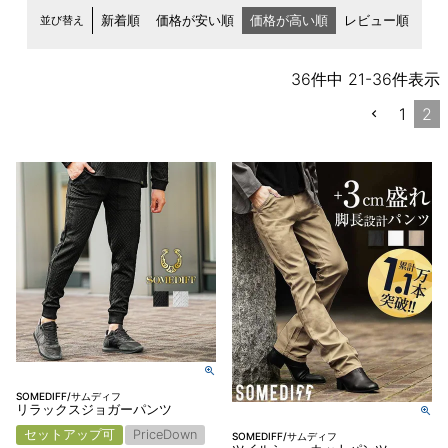
並び替え
新着順
価格が安い順
価格が高い順
レビュー順
36
件中
21
-
36
件表示
1
2
SOMEDIFF/サムディフ
リラックスジョガーパンツ
セットアップ可
PriceDown
SOMEDIFF/サムディフ