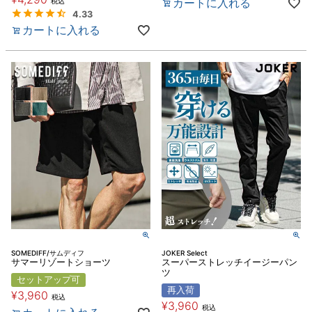
カートに入れる
税込
4.33
カートに入れる
SOMEDIFF/サムディフ
JOKER Select
サマーリゾートショーツ
スーパーストレッチイージーパン
ツ
セットアップ可
再入荷
¥
3,960
税込
¥
3,960
税込