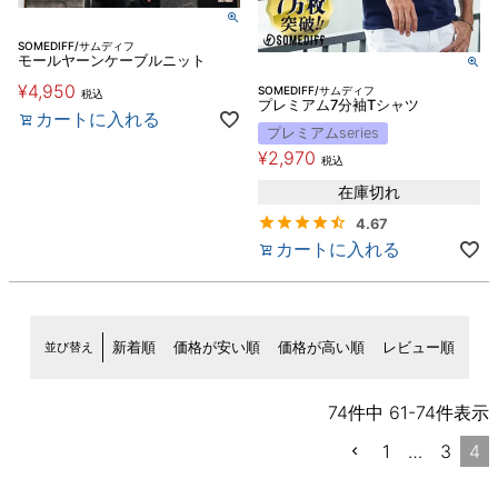
SOMEDIFF/サムディフ
モールヤーンケーブルニット
¥
4,950
SOMEDIFF/サムディフ
税込
プレミアム7分袖Tシャツ
カートに入れる
プレミアムseries
¥
2,970
税込
在庫切れ
4.67
カートに入れる
並び替え
新着順
価格が安い順
価格が高い順
レビュー順
74
件中
61
-
74
件表示
1
…
3
4