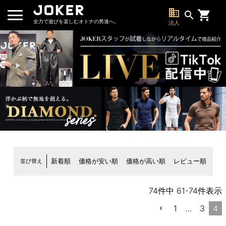
business
search
全力で遊びを楽しむオトナの男達へ。
法人
並び替え
新着順
価格が安い順
価格が高い順
レビュー順
74
件中
61
-
74
件表示
1
…
3
4