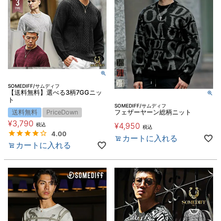
SOMEDIFF/サムディフ
【送料無料】選べる3柄7GGニッ
ト
SOMEDIFF/サムディフ
送料無料
PriceDown
フェザーヤーン総柄ニット
¥
3,790
¥
4,950
税込
税込
4.00
カートに入れる
カートに入れる