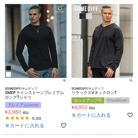
SOMEDIFF/サムディフ
SOMEDIFF/サムディフ
SMDFラインストーンプレミアム
リラックスVネックロンT
ロングTシャツ
セットアップ可
PriceDown
プレミアムseries
¥
4,950
税込
¥
3,980
税込
カートに入れる
5.00
カートに入れる