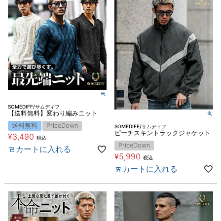
SOMEDIFF/サムディフ
【送料無料】変わり編みニット
送料無料
PriceDown
SOMEDIFF/サムディフ
ピーチスキントラックジャケット
¥
3,490
税込
PriceDown
カートに入れる
¥
5,990
税込
カートに入れる