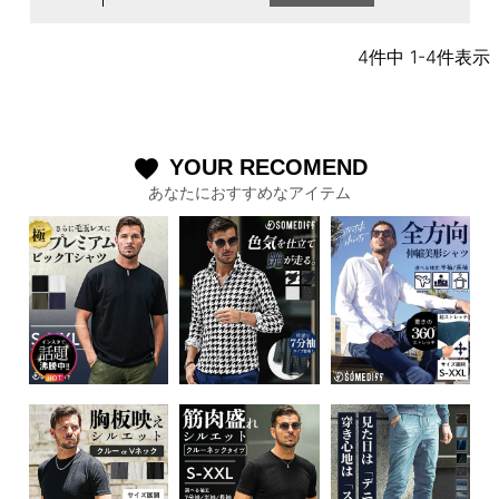
4
件中
1
-
4
件表示
YOUR RECOMEND
favorite
あなたにおすすめなアイテム