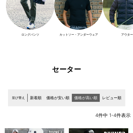
ロングパンツ
カットソー・アンダーウェア
アウター
セーター
並び替え
新着順
価格が安い順
価格が高い順
レビュー順
4
件中
1
-
4
件表示