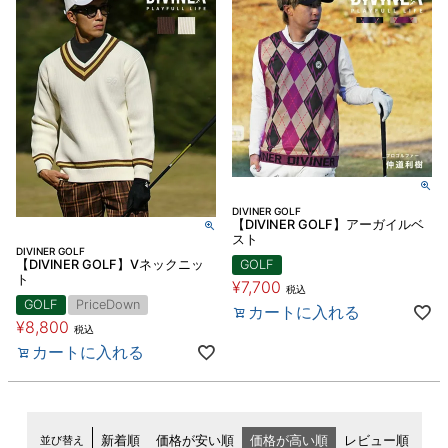
DIVINER GOLF
【DIVINER GOLF】アーガイルベ
スト
DIVINER GOLF
【DIVINER GOLF】Vネックニッ
GOLF
ト
¥
7,700
税込
GOLF
PriceDown
カートに入れる
¥
8,800
税込
カートに入れる
並び替え
新着順
価格が安い順
価格が高い順
レビュー順